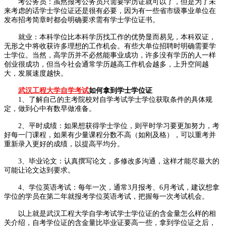
考公务员：虽然报考公务员只需要学历证就可以了，但是为了未
来考虑的话学士学位证还是很有必要，因为有一些省市级事业单位在
发布招考简章时都会明确要求需有学士学位证书。
就业：本科学位比本科学历找工作的优势显而易见，本科双证，
无形之中将收获许多理想的工作机会。有些大单位招聘时明确需要学
士学位。当然，高学历并不必然能事业成功，许多没有学历的人一样
创业很成功，但当今社会通常学历越高工作机会越多，上升空间越
大，发展速度越快。
武汉工程大学自学考试
如何拿到学士学位证
1、了解自己的主考院校对自学考试学士学位获取条件的具体规
定，做到心中有数早做准备。
2、平时成绩：如果想获得学士学位，则平时学习要更加努力，考
好每一门课程，如果有少量课程分数不高（如刚及格），可以重考并
重新录入更好的成绩，以提高平均分。
3、毕业论文：认真撰写论文，多修改多沟通，这样才能尽最大的
可能让论文达到要求。
4、学位英语考试：每年一次，通常3月报考、6月考试，建议想拿
学位的学员在第二年就报考学位英语考试，把握每一次考试机会。
以上就是武汉工程大学自学考试学士学位证的含金量怎么样的相
关介绍，自考学位证的含金量比毕业证要高一些，拿到学位证之后，