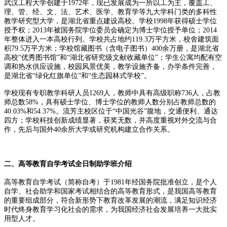
武汉工程大学创建于1972年，现已发展成为一所以工为主，覆盖工、
理、管、经、文、法、艺术、医学、教育学等九大学科门类的多科性
教学研究型大学，是湖北省重点建设高校。学校1998年获得硕士学位
授予权；2013年被国务院学位委员会确定为博士学位授予单位；2014
年整体进入一本高校行列。学校共占地约119.3万平方米，校舍建筑面
积79.5万平方米；学校馆藏图书（含电子图书）400余万册，是湖北省
高校“优秀图书馆”和“湖北省研究级文献收藏单位”；学生公寓均配有空
调和热水供应设施，校园风景优美，教学设施齐备，办学条件完善，
是湖北省“绿化红旗单位”和“生态园林式学校”。
学校现有专职教学科研人员1269人，教师中具有高级职称736人，占教
师总数58%，具有硕士学位、博士学位的教师人数分别占教师总数的
40.03%和54.37%。流芳主校区位于“中国光谷”腹地，交通便利、通达
四方；学校科技创新成绩显著，获奖无数，并高度重视对外交流与合
作，先后与国外40余所大学或研究机构建立合作关系。
二、高等教育自学考试全日制助学班介绍
高等教育自学考试（简称自考）于1981年经国务院批准创立，是个人
自学、社会助学和国家考试相结合的高等教育形式，是我国高等教育
的重要组成部分，符合新形势下教育改革发展的潮流，满足知识经济
时代终身教育学习化社会的需求，为我国经济社会发展培养一大批实
用型人才。