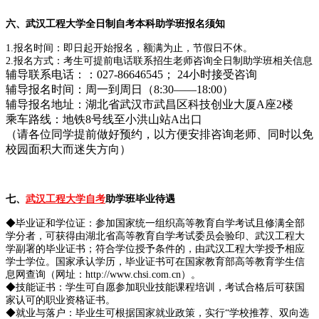
六
、武汉工程大学全日制自考本科助学班报名须知
1.报名时间：即日起开始报名，额满为止，节假日不休。
2.报名方式：考生可提前电话联系招生老师咨询全日制助学班相关信息
辅导联系电话：：027-86646545； 24小时接受咨询
辅导报名时间：周一到周日（8:30——18:00）
辅导报名地址：湖北省武汉市武昌区科技创业大厦A座2楼
乘车路线：地铁8号线至小洪山站A出口
（请各位同学提前做好预约，以方便安排咨询老师、同时以免
校园面积大而迷失方向）
七、
武汉工程大学自考
助学班毕业待遇
◆毕业证和学位证：参加国家统一组织高等教育自学考试且修满全部
学分者，可获得由湖北省高等教育自学考试委员会验印、武汉工程大
学副署的毕业证书；符合学位授予条件的，由武汉工程大学授予相应
学士学位。国家承认学历，毕业证书可在国家教育部高等教育学生信
息网查询（网址：http://www.chsi.com.cn）。
◆技能证书：学生可自愿参加职业技能课程培训，考试合格后可获国
家认可的职业资格证书。
◆就业与落户：毕业生可根据国家就业政策，实行“学校推荐、双向选