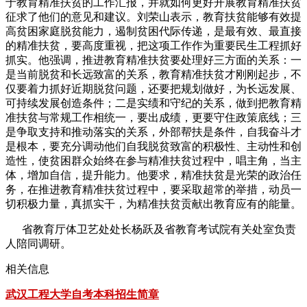
于教育精准扶贫的工作汇报，并就如何更好开展教育精准扶贫
征求了他们的意见和建议。刘荣山表示，教育扶贫能够有效提
高贫困家庭脱贫能力，遏制贫困代际传递，是最有效、最直接
的精准扶贫，要高度重视，把这项工作作为重要民生工程抓好
抓实。他强调，推进教育精准扶贫要处理好三方面的关系：一
是当前脱贫和长远致富的关系，教育精准扶贫才刚刚起步，不
仅要着力抓好近期脱贫问题，还要把规划做好，为长远发展、
可持续发展创造条件；二是实绩和守纪的关系，做到把教育精
准扶贫与常规工作相统一，要出成绩，更要守住政策底线；三
是争取支持和推动落实的关系，外部帮扶是条件，自我奋斗才
是根本，要充分调动他们自我脱贫致富的积极性、主动性和创
造性，使贫困群众始终在参与精准扶贫过程中，唱主角，当主
体，增加自信，提升能力。他要求，精准扶贫是光荣的政治任
务，在推进教育精准扶贫过程中，要采取超常的举措，动员一
切积极力量，真抓实干，为精准扶贫贡献出教育应有的能量。
省教育厅体卫艺处处长杨跃及省教育考试院有关处室负责
人陪同调研。
相关信息
武汉工程大学自考本科招生简章