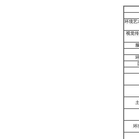
环境艺
视觉传
环