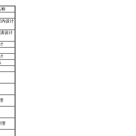
名称
室内设计
装潢设计
计
计
法
理
管理