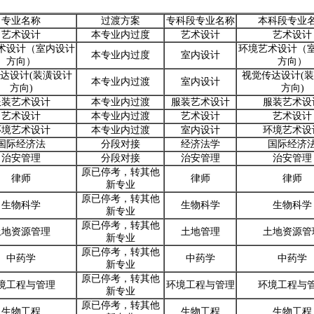
专业名称
过渡方案
专科段专业名称
本科段专业
艺术设计
本专业内过度
艺术设计
艺术设计
术设计（室内设计
环境艺术设计（
本专业内过度
室内设计
方向）
方向）
达设计(装潢设计
视觉传达设计(
本专业内过渡
室内设计
方向)
方向)
服装艺术设计
本专业内过渡
服装艺术设计
服装艺术设
艺术设计
本专业内过渡
艺术设计
艺术设计
环境艺术设计
本专业内过渡
室内设计
环境艺术设
国际经济法
分段对接
经济法学
国际经济
治安管理
分段对接
治安管理
治安管理
原已停考，转其他
律师
律师
律师
新专业
原已停考，转其他
生物科学
生物科学
生物科学
新专业
原已停考，转其他
土地资源管理
土地管理
土地资源管
新专业
原已停考，转其他
中药学
中药学
中药学
新专业
原已停考，转其他
境工程与管理
环境工程与管理
环境工程与
新专业
原已停考，转其他
生物工程
生物工程
生物工程