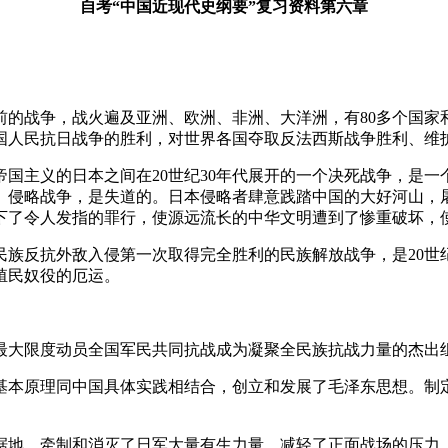
自考“中国近现代史纲要”复习资料第六章
战争，战火遍及亚洲、欧洲、非洲、大洋洲，有80多个国家和
国人民抗日战争的胜利，对世界各国夺取反法西斯战争胜利、维
主义的日本之间在20世纪30年代展开的一个决死战争，是一
、侵略战争，是失道的。日本侵略者肆意践踏中国的大好河山，
下了令人发指的罪行，使源远流长的中华文明遭到了惨重破坏，
反抗外敌入侵第一次取得完全胜利的民族解放战争，是20世
殖民奴役的厄运。
大限度动员全国军民共同抗战成为凝聚全民族抗战力量的杰出
本原理同中国具体实践相结合，创立和发展了毛泽东思想。制定
地，牵制和消灭了日军大量有生力量，减轻了正面战场的压力