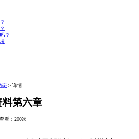
？
？
名吗？
报考
动态
> 详情
资料第六章
查看：200次