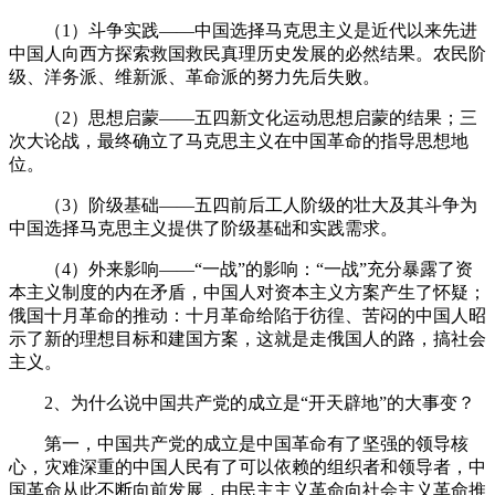
（1）斗争实践——中国选择马克思主义是近代以来先进
中国人向西方探索救国救民真理历史发展的必然结果。农民阶
级、洋务派、维新派、革命派的努力先后失败。
（2）思想启蒙——五四新文化运动思想启蒙的结果；三
次大论战，最终确立了马克思主义在中国革命的指导思想地
位。
（3）阶级基础——五四前后工人阶级的壮大及其斗争为
中国选择马克思主义提供了阶级基础和实践需求。
（4）外来影响——“一战”的影响：“一战”充分暴露了资
本主义制度的内在矛盾，中国人对资本主义方案产生了怀疑；
俄国十月革命的推动：十月革命给陷于彷徨、苦闷的中国人昭
示了新的理想目标和建国方案，这就是走俄国人的路，搞社会
主义。
2、为什么说中国共产党的成立是“开天辟地”的大事变？
第一，中国共产党的成立是中国革命有了坚强的领导核
心，灾难深重的中国人民有了可以依赖的组织者和领导者，中
国革命从此不断向前发展，由民主主义革命向社会主义革命推