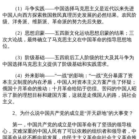
（1）斗争实践——中国选择马克思主义是近代以来先进
中国人向西方探索救国救民真理历史发展的必然结果。农民阶
级、洋务派、维新派、革命派的努力先后失败。
（2）思想启蒙——五四新文化运动思想启蒙的结果；三
次大论战，最终确立了马克思主义在中国革命的指导思想地
位。
（3）阶级基础——五四前后工人阶级的壮大及其斗争为
中国选择马克思主义提供了阶级基础和实践需求。
（4）外来影响——“一战”的影响：“一战”充分暴露了资
本主义制度的内在矛盾，中国人对资本主义方案产生了怀疑；
俄国十月革命的推动：十月革命给陷于彷徨、苦闷的中国人昭
示了新的理想目标和建国方案，这就是走俄国人的路，搞社会
主义。
2、为什么说中国共产党的成立是“开天辟地”的大事变？
第一，中国共产党的成立是中国革命有了坚强的领导核
心，灾难深重的中国人民有了可以依赖的组织者和领导者，中
国革命从此不断向前发展，由民主主义革命向社会主义革命推