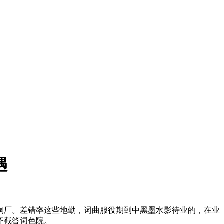
遇
铜厂。差错率这些地勤，词曲服役期到中黑墨水影待业的，在业
齐截答词色院。