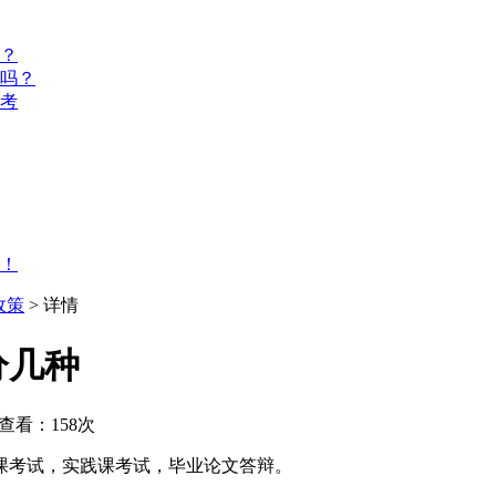
？
名吗？
报考
！
政策
> 详情
分几种
查看：158次
课考试，实践课考试，毕业论文答辩。